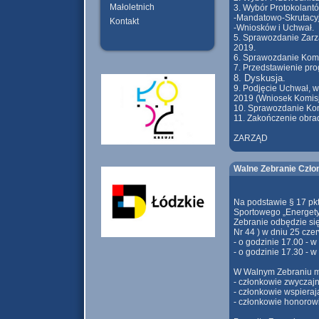
Małoletnich
3. Wybór Protokolantó
-Mandatowo-Skrutacy
Kontakt
-Wniosków i Uchwał.
5. Sprawozdanie Zarzą
2019.
6. Sprawozdanie Komis
7. Przedstawienie pro
8. Dyskusja.
9. Podjęcie Uchwał, w
2019 (Wniosek Komisji
10. Sprawozdanie Kom
11. Zakończenie obra
ZARZĄD
Walne Zebranie Czło
Na podstawie § 17 pk
Sportowego „Energety
Zebranie odbędzie si
Nr 44 ) w dniu 25 czer
- o godzinie 17.00 - 
- o godzinie 17.30 - 
W Walnym Zebraniu mo
- członkowie zwyczajn
- członkowie wspieraj
- członkowie honorowi