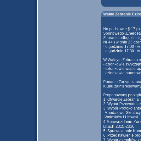
Walne Zebranie Czło
Na podstawie § 17 pk
Sportowego „Energety
Zebranie odbędzie si
Nr 44 ) w dniu 23 czer
- o godzinie 17.00 - 
- o godzinie 17.30 - 
W Walnym Zebraniu mo
- członkowie zwyczajn
- członkowie wspieraj
- członkowie honorowi
Ponadto Zarząd zapra
Klubu zainteresowany
Proponowany porząde
1. Otwarcie Zebrania 
2. Wybór Przewodnicz
3. Wybór Protokolantó
-Mandatowo-Skrutacy
-Wniosków i Uchwał.
4.Sprawozdanie Zarzą
latach
2015-2016.
5. Sprawozdanie Komis
6. Przedstawienie pro
członków z
7. Wybór