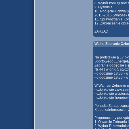
8. Wybór komisji rewiz
9. Dyskusja.
10. Podjęcie Uchwał,w
2015-2016 (Wniosek K
11. Sprawozdanie Kom
12. Zakończenie obra
ZARZĄD
Walne Zebranie Człon
Na podstawie § 17 pk
Sportowego „Energety
Zebranie odbędzie si
Nr 44 ) w dniu 5 styczn
- o godzinie 18.00 - 
- o godzinie 18.30 - 
W Walnym Zebraniu mo
- członkowie zwyczajn
- członkowie wspieraj
- członkowie honorowi
Ponadto Zarząd zapra
Klubu zainteresowany
Proponowany porząde
1. Otwarcie Zebrania 
2. Wybór Przewodnicz