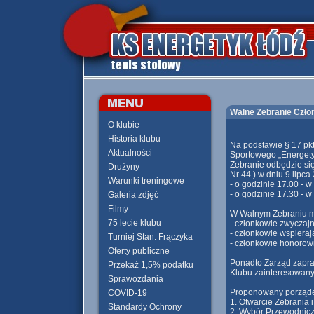
Walne Zebranie Człon
O klubie
Historia klubu
Na podstawie § 17 pk
Aktualności
Sportowego „Energety
Zebranie odbędzie si
Drużyny
Nr 44 ) w dniu 9 lipca 
Warunki treningowe
- o godzinie 17.00 - 
- o godzinie 17.30 - 
Galeria zdjęć
Filmy
W Walnym Zebraniu mo
75 lecie klubu
- członkowie zwyczajn
- członkowie wspieraj
Turniej Stan. Frączyka
- członkowie honorowi
Oferty publiczne
Ponadto Zarząd zapra
Przekaż 1,5% podatku
Klubu zainteresowany
Sprawozdania
Proponowany porząde
COVID-19
1. Otwarcie Zebrania 
Standardy Ochrony
2. Wybór Przewodnicz