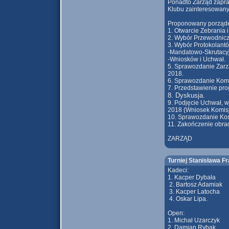
Ponadto Zarząd zapra
Klubu zainteresowany
Proponowany porząde
1. Otwarcie Zebrania 
2. Wybór Przewodnicz
3. Wybór Protokolantó
-Mandatowo-Skrutacy
-Wniosków i Uchwał.
5. Sprawozdanie Zarzą
2018.
6. Sprawozdanie Komis
7. Przedstawienie pro
8. Dyskusja.
9. Podjęcie Uchwał, w
2018 (Wniosek Komisji
10. Sprawozdanie Kom
11. Zakończenie obra
ZARZĄD
Turniej Stanisława Fr
Kadeci:
1. Kacper Dybała
2. Bartosz Adamiak
3. Kacper Latocha
4. Oskar Lipa.
Open:
1. Michał Uzarczyk
2. Damian Rybak