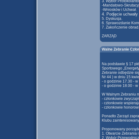
3. Wybór Protokolantó
-Mandatowo-Skrutacy
-Wniosków i Uchwał.
4. Podjęcie uchwały 
5. Dyskusja.
6. Sprawozdanie Komi
7. Zakończenie obrad
ZARZĄD
Walne Zebranie Człon
Na podstawie § 17 pk
Sportowego „Energety
Zebranie odbędzie si
Nr 44 ) w dniu 15 kwiet
- o godzinie 17.30 - 
- o godzinie 18.00 - 
W Walnym Zebraniu mo
- członkowie zwyczajn
- członkowie wspieraj
- członkowie honorowi
Ponadto Zarząd zapra
Klubu zainteresowany
Proponowany porząde
1. Otwarcie Zebrania 
2. Wybór Przewodnicz