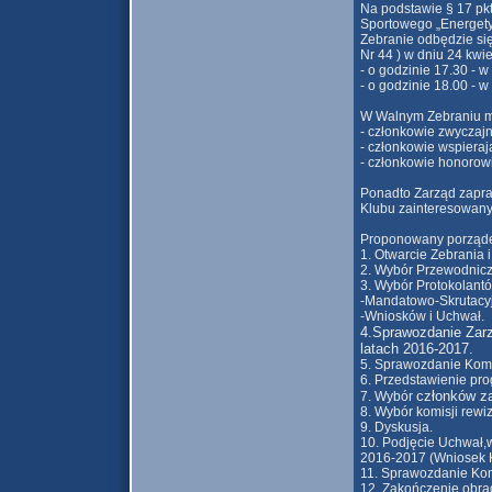
Na podstawie § 17 pk
Sportowego „Energety
Zebranie odbędzie si
Nr 44 ) w dniu 24 kwiet
- o godzinie 17.30 - 
- o godzinie 18.00 - 
W Walnym Zebraniu mo
- członkowie zwyczajn
- członkowie wspieraj
- członkowie honorowi
Ponadto Zarząd zapra
Klubu zainteresowany
Proponowany porząde
1. Otwarcie Zebrania 
2. Wybór Przewodnicz
3. Wybór Protokolantó
-Mandatowo-Skrutacy
-Wniosków i Uchwał.
4.Sprawozdanie Zarzą
latach
2016-2017.
5. Sprawozdanie Komis
6. Przedstawienie pro
członków z
7. Wybór
8. Wybór komisji rewiz
9. Dyskusja.
10. Podjęcie Uchwał,w
2016-2017 (Wniosek K
11. Sprawozdanie Kom
12. Zakończenie obra