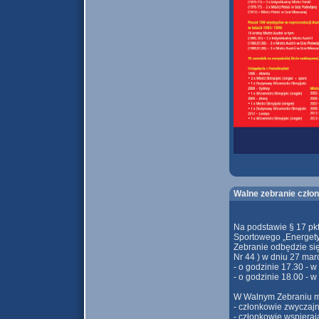
Walne zebranie czło
Na podstawie § 17 pk
Sportowego „Energety
Zebranie odbędzie si
Nr 44 ) w dniu 27 marc
- o godzinie 17.30 - 
- o godzinie 18.00 - 
W Walnym Zebraniu mo
- członkowie zwyczajn
- członkowie wspieraj