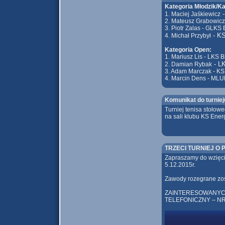
Kategoria Młodzik/Ka
1. Maciej Jaśkiewicz
2. Mateusz Grabowic
3. Piotr Zalas - GLKS
- K
4. Michał Przybył
Kategoria Open:
1. Mariusz Lis - LKS 
- L
2. Damian Rybak
3. Adam Marczak - KS
4. Marcin Dens - MLU
Komunikat do turniej
Turniej tenisa stołow
na sali klubu KS Ener
TRZECI TURNIEJ O
Zapraszamy do wzięci
5.12.2015r.
Zawody rozegrane zos
ZAINTERESOWANYC
TELEFONICZNY – NR 